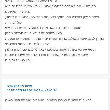
חלומי תעשה לך מסאג’ אירוטי… בילוי
ספונטני – אם בא לכם להתפנק עכשיו, עיסוי אירוטי בבת ים הוא
הפתרון המושלם.
עיסוי מפנק בחדרה הוא תומך ברעיונות החדשים והחשובים ביותר,
כולל בחירת
מוטות ורדיוסים. כאשר מדובר בסוג עיסוי מפנק בראש
העין מסוים יש לוודא כי זה העיסוי מפנק
הנחוץ לכם. עיסוי משולב: שחרור השרירים – טנטרה מפנק – פרוסטטה
עדין – לינגאם – עיסוי דומיננטי.
עיסוי אירוטי בפתח תקווה במיטבו ישאיר אתכם עם זיכרון מתוק.
עיסוי אירוטי ממריץ את הדם ותורם לחידוש מערכת יחסים
בין בני זוג ותיקים.
נערות ליווי בתל אביב
27 DE OCTUBRE DE 2022 A LAS 06:34
קליניקות חדשות במרכז רופאים ומטפלים שנפתח לפני כשנה.