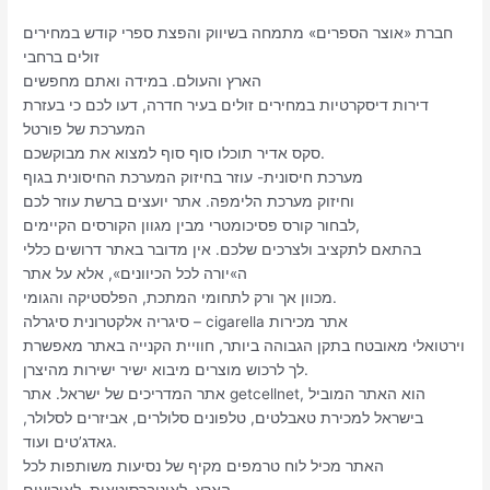
חברת «אוצר הספרים» מתמחה בשיווק והפצת ספרי קודש במחירים
זולים ברחבי
הארץ והעולם. במידה ואתם מחפשים
דירות דיסקרטיות במחירים זולים בעיר חדרה, דעו לכם כי בעזרת
המערכת של פורטל
סקס אדיר תוכלו סוף סוף למצוא את מבוקשכם.
מערכת חיסונית- עוזר בחיזוק המערכת החיסונית בגוף
וחיזוק מערכת הלימפה. אתר יועצים ברשת עוזר לכם
לבחור קורס פסיכומטרי מבין מגוון הקורסים הקיימים,
בהתאם לתקציב ולצרכים שלכם. אין מדובר באתר דרושים כללי
ה»יורה לכל הכיוונים», אלא על אתר
מכוון אך ורק לתחומי המתכת, הפלסטיקה והגומי.
סיגריה אלקטרונית סיגרלה – cigarella אתר מכירות
וירטואלי מאובטח בתקן הגבוהה ביותר, חוויית הקנייה באתר מאפשרת
לך לרכוש מוצרים מיבוא ישיר ישירות מהיצרן.
אתר המדריכים של ישראל. אתר getcellnet, הוא האתר המוביל
בישראל למכירת טאבלטים, טלפונים סלולרים, אביזרים לסלולר,
גאדג’טים ועוד.
האתר מכיל לוח טרמפים מקיף של נסיעות משותפות לכל