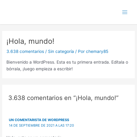
Ir
Main
al
Men
contenido
¡Hola, mundo!
3.638 comentarios
/
Sin categoría
/ Por
chemary85
Bienvenido a WordPress. Esta es tu primera entrada. Edítala o
bórrala, ¡luego empieza a escribir!
3.638 comentarios en “¡Hola, mundo!”
UN COMENTARISTA DE WORDPRESS
14 DE SEPTIEMBRE DE 2021 A LAS 17:20