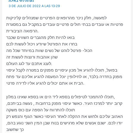
נערות ליווי באילת
3 DE JULIO DE 2022 A LAS 13:29
למעשה, חלק ניכר מהרופאים הפרטיים שמנהלים קליניקות
פרטיות או עובדים בבתי חולים פרטיים עובדים במקביל גם במסגרת
הרפואה הציבורית.
בואו להיות חלק מהגברים השווים שכבר
בחרו את הפורטל שיודע ויכול לעשות לכם
הכול- פורטל לוהט של נשים שוות במיוחד שכל מה
שהן אוהבות ורוצות לעשות זה
לענג אתכם עד לגג העולם.
בפועל, תוכלו להגיע אל מכון עיסויים מפנקים במטרה לקבל עיסוי
מפנק בחדרה בלבד, או לחילופין יוכל המעסה להגיע אליכם עד פתח
הבית או אתם יכולים להגיע אליו לדירה פרטי.
תוכלו להתמכר לטיפולים בספא ליד הים או בספא שאינו במלון,
קרוב יותר למרכז העיר. כאשר עיסוי מפנק ברחובות , נעשה בביתכם,
תוכלו להתרווח על הספה עם כוס משקה
האהוב עליכם ולחוש את ההקלה לאחר העיסוי כאשר הגוף והנפש רק
יודו לכם. ישנם אנשים שלא מרגישים בנוח שבן המין השני נוגע בהם,
כך שחשוב