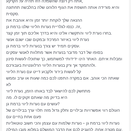
אתה רק רוצה שהשמלה הזו תהיה על הקרקע,
והיא מורידה אותה חושפת את הגוף הלוהט שלה בהלבשה תחתונה
סקסית.
ההנאה שלך לוקחת יותר זמן והיא אוהבת את
זה. כנסו לגלריית נערות הליווי שלנו ברמת גן,
בחרו נערת ליווי והתקשרו אלינו והיא בדרך אליכם תוך זמן קצר.
נערת ליווי באיזור המרכז! ובמקום שבו ישנם אנשי
עסקים תמיד יש צורך בנערות ליווי ברמת גן.
בסופו של דבר מדובר בנערות אשר מתלוות לאנשי עסקים
ומבלות איתם. האתר הינו ידידותי למשתמש, כך שתוכלו לעשות סינון
ולהתמקד אך ורק בנערות הליווי הרלוונטיות בעבורכם.
קל לעשות בירור ולקבוע דייט עם נערת הליווי
שאתה הכי אוהב. אם במקרה התפנו לכם כמה שעות או ערב וממש
לא
מתחשק לכם להישאר לבד באותו הזמן, נערת ליווי
היא בדיוק מה שאתם זקוקים לו. מה
עושים עם נערות ליווי ברמת גן?
העולם רווי אפשרויות ובילויים וחלק גדול מזה תלוי ערך בבילויים של
פעם אחת בחיים עם
נערות ליווי ברמת גן – נערות שלמות עם עצמן והכי חשוב טוטאליות
עם מטרה אחת, להעניק לכם את הדבר המושלם במלוא מובן המילה.