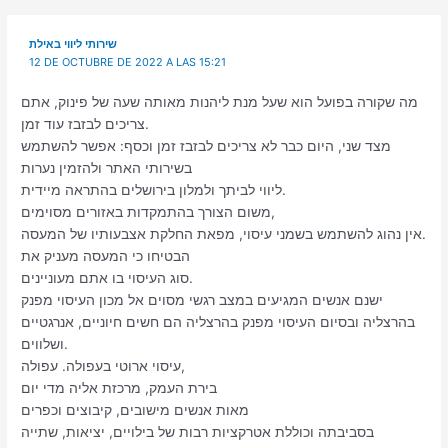
שירותי ליווי באילת
12 DE OCTUBRE DE 2022 A LAS 15:21
מה שקורה בפועל הוא שעל מנת ליהנות מאותה שעה של פינוק, אתם
צריכים לבזבז עוד זמן.
מצד שני, היום כבר לא צריכים לבזבז זמן וכסף: אפשר להשתמש
בשירותי האתר ולהזמין נערות
ליווי לביתך ולמלון בירושלים בהתראה מיידית.
משום הצורך בהתמקדות באזורים מסוימים,
אין נהוג להשתמש בשמני עיסוי, מפאת החלקת אצבעותיו של המעסה.
הבטיחו כי המעסה מעניק את
סוג העיסוי בו אתם מעוניינים.
ישנם אנשים המגיעים במצב רגשי מסוים אל מכון העיסוי מפנק
בהרצליה ובסיום העיסוי מפנק בהרצליה הם חשים חיוניים, אנרגטיים
ושלווים.
עיסוי ארוטי בעפולה. עפולה,
בירת העמק, מרכזת אליה מדי יום
מאות אנשים מישובים, קיבוצים וכפרים
בסביבתה וכוללת אטרקציות רבות של בילויים, יציאות, שתייה