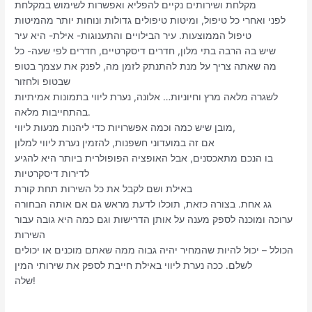
מקלחת ושירותים נקיים להפליא ואפשרות לשימוש במקלחת
לפני ואחרי כל טיפול, ומיטות טיפולים גדולות ונוחות יותר מהמיטות
טיפול הממוצעות. עיר הבילויים והתענוגות- אילת- היא עיר
שיש בה הרבה בתי מלון, חדרים דיסקרטיים, חדרים לפי שעה- כל
מה שאתה צריך על מנת להתנתק לזמן מה, לפנק את עצמך בטופ
שבטופ ולחזור
לשגרה מלאה מרץ וחיוניות… אלונה, נערת ליווי בתמונות אמיתיות
בהתחייבות מלאה.
מובן שיש כמה וכמה אפשרויות כדי ליהנות מנעות ליווי,
אם זה במועדוני חשפנות, להזמין נערת ליווי למלון
בו הנכם מתאכסנים, אבל האופציה הפופולרית ביותר היא להגיע
לדירות דיסקרטיות
באילת ושם לקבל את כל השירות תחת קורת
גג אחת. בצורה כזאת, תוכלו לדעת מראש גם אם אותה הבחורה
ערוכה ומוכנה לספק מענה על אותן הדרישות וגם כמה היא גובה עבור
השירות
הכולל – יכול להיות שהמחיר יהיה גבוה ממה שאתם מוכנים או יכולים
לשלם. ככה נערת ליווי באילת חייבת לספק את שירותי המין
שלה!