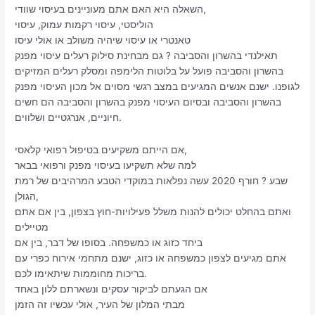
השאלה היא האם אתם מעוניינים בעיסוי שוודי,
הוליסטי, עיסוי רקמות עמוק, עיסוי
טאנטרי או עיסוי שיהיה משולב או אולי עיסו
תאילנדי בהשרון והסביבה ? גם מבחינת סילוק רעלים עיסוי מפנק
בהשרון והסביבה פועל על בלוטות הלימפה ומסלק רעלים המזיקים
לגופנו. ישנם אנשים המגיעים במצב רגשי מסוים אל מכון העיסוי מפנק
בהשרון והסביבה ובסיום העיסוי מפנק בהשרון והסביבה הם חשים
חיוניים, אנרגטיים ושלווים.
אם הייתם משקיעים בטיפול רפואי קלאסי,
למה שלא תשקיעו בעיסוי מפנק ורפואי בבאר
שבע ? חורף 2020 עשה נפלאות במוקדי הטבע המרהיבים של רמת
הגולן,
ואתם בהחלט יכולים להנות משלל פעילויות-חוץ בצפון, בין אם אתם
מטיילים
ביחד כזוג או כמשפחה. בסופו של דבר, בין אם
אתם מגיעים לצפון כמשפחה או כזוג, ישנם מתחמי אירוח כפרי עם
בריכות מחוממות שיתאימו לכם.
אם הגעתם לביקור עסקים ונשארתם ללון באחד
מבתי המלון של העיר, אולי עכשיו זה הזמן