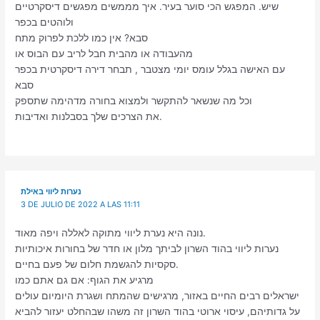
שיש. המפגש הכי סוער בעיר. איך מממשים מפגשים דיסקרטיים
ולוהטים בכפר
סבא? אין כמו ללכת לפרוק מתח
מהעבודה או מהבית חבל לריב עם הבוס או
עם האישה בגלל עומס יומי מצטבר , תבחר דירה דיסקרטית בכפר
סבא
וכל מה שנשאר להתקשר ולמצוא בחורה מדהימה שתספק
את הצרכים שלך בסבלנות ואדיבות.
נערות ליווי באילת
3 DE JULIO DE 2022 A LAS 11:11
נונה היא נערת ליווי מתוקה לאללה ויפה מאוד.
נערות ליווי בהוד השרון לביתך מלון או חדר של בחורות איכותיות
סקסיות להגשמת חלום של פעם בחיים.
מרגיע את הגוף: אם גם אתם כמו
ישראלים רבים החיים באזור, מרגישים שהמתח ושגרת היומיום עולים
על גדותיהם, עיסוי ארוטי בהוד השרון זה משהו שבהחלט יעזור להביא