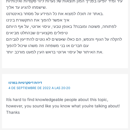
עיר ומיד יופיעו בפנייך המון תוצאות של נערות ליווי סקסיות ואיכותיות
שישמחו להגיע עד אליך.
באתר זה תוכלו למצוא את כל המידע על מסחר באינטרנט.
איך אפשר להפוך את התקשורת בינינו
לפתוחה, פשוטה ומובנת? באופן טבעי, עיסוי ארוטי, על אף היותם
טיפולים מקצועיים שבהחלט מביאים
להקלה על הגוף והנפש, הם כאלו שאנשים לא נוטים להתייעץ לגביהם
עם חברים או בני משפחה וזה משהו שיכול להפוך
את האיתור של עיסוי ארוטי בראש העין למעט מורכב יותר.
דירות דיסקרטיות במרכז
4 DE SEPTIEMBRE DE 2022 A LAS 20:20
Itís hard to find knowledgeable people about this topic,
however, you sound like you know what youíre talking about!
Thanks