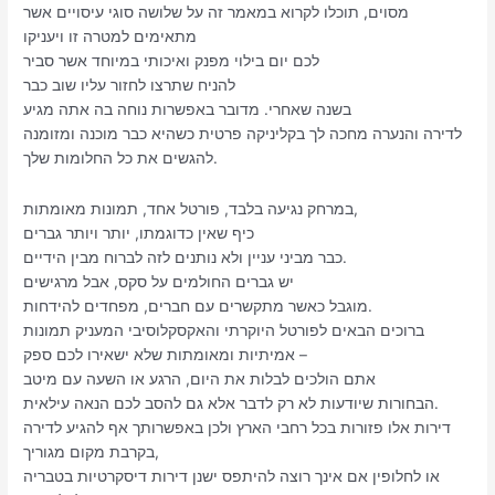
מסוים, תוכלו לקרוא במאמר זה על שלושה סוגי עיסויים אשר
מתאימים למטרה זו ויעניקו
לכם יום בילוי מפנק ואיכותי במיוחד אשר סביר
להניח שתרצו לחזור עליו שוב כבר
בשנה שאחרי. מדובר באפשרות נוחה בה אתה מגיע
לדירה והנערה מחכה לך בקליניקה פרטית כשהיא כבר מוכנה ומזומנה
להגשים את כל החלומות שלך.
במרחק נגיעה בלבד, פורטל אחד, תמונות מאומתות,
כיף שאין כדוגמתו, יותר ויותר גברים
כבר מביני עניין ולא נותנים לזה לברוח מבין הידיים.
יש גברים החולמים על סקס, אבל מרגישים
מוגבל כאשר מתקשרים עם חברים, מפחדים להידחות.
ברוכים הבאים לפורטל היוקרתי והאקסקלוסיבי המעניק תמונות
אמיתיות ומאומתות שלא ישאירו לכם ספק –
אתם הולכים לבלות את היום, הרגע או השעה עם מיטב
הבחורות שיודעות לא רק לדבר אלא גם להסב לכם הנאה עילאית.
דירות אלו פזורות בכל רחבי הארץ ולכן באפשרותך אף להגיע לדירה
בקרבת מקום מגוריך,
או לחלופין אם אינך רוצה להיתפס ישנן דירות דיסקרטיות בטבריה