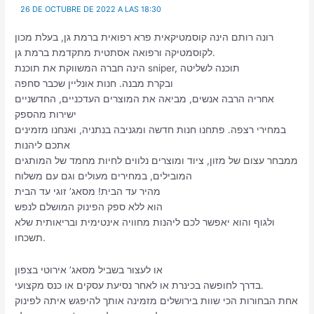
26 DE OCTUBRE DE 2022 A LAS 18:30
רונה רותם הינה קוסמטיקאית פרא רפואית ברמת גן, בעלת מכון
לקוסמטיקה ורפואה אסתטית מתקדמת ברמת גן.
הינה חברה המשווקת את תוכנת sniper, תוכנה לשליטה
ובקרת מבנה. חנות אונליין שכבר סחפה
אחריה הרבה אנשים, מביאה את המוצרים העדכניים, החדשניים
ישירות מהספק
במחירי רצפה. פתחנו חנות חדשה ומגניבה בנתניה, ואנחנו מזמינים
אתכם ליהנות
ממבחר עצום של מזון, ציוד ומוצרים נלווים לחיות מחמד של המותגים
המובילים, במחירים מעולים וגם עם משלוח
מהיר עד הבית! מסאג’ זוגי עד הבית
הוא ללא ספק הפינוק המושלם לנפש
ולגוף והוא יאפשר לכם ליהנות מחוויה אינטימית ובריאותית שלא
תשכחו.
או לעצור בשביל מסאג’ אירוטי בצפון
בדרך לחופשה בכינרת או לאחר נסיעת עסקים או כנס מקצועי.
אחת הבחורות הכי שוות בירושלים מזמינה אותך להיפגש איתה לפינוק