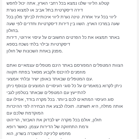
קטלוג הליווי שלנו נמצא בכל רחבי הארץ, אתה יכול לחפש
דירה דיסקרטית בתל אביב או למצוא נערת
ליווי בכל עיר אחרת. טינה נערת ליווי איכותית לביתך מלון בכל
שעה במרכז הארץ. השוו בין דירות דיסקרטיות וחדרים לפי שעה
בחולון.
באתר תמצאו את כל הפרטים החשובים על עיסוי אירוטי, דירות
דיסקרטיות ובילוי בלתי נשכח בספא
מפנק באחת השכונות של חולון.
הצוות המטפלים המפורסם באתר הינם מטפלים עצמאיים ואתם
מוזמנים להיכנס ולקבוע מסאז’ בפתח תקווה
עם המטפלים שבאתר באופן ישיר ובלתי אמצעי.
ניתן לקרוא במאמרים על כל סוגי העיסויים המוצעים ובנוסף ניתן
להתייעץ עם המטפלים שבאתר בטלפון לגבי
סוג העיסוי המתאים לכם ביותר. בכל מקרה בודד, אפילו עם
אותה מחלה, היא תשתנה. תוכלו לבצע את הבחירה לפי ההיכרות
המוקדמת שלכם עם
חולון, אולם בכל מקרה יש לבדוק את האבזור, הריהוט
ורמת התחזוקה של הדירות עצמן. כאשר רופא
מחפש קליניקה להשכרה בשרון, הוא