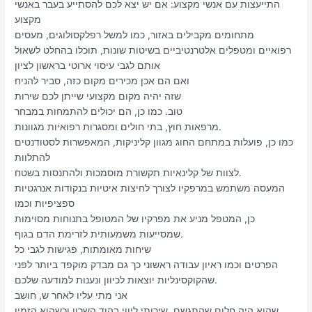
התייעצות עם אנשי מקצוע: אם יש יצא לכם להסתייע בעבר באנשי
מקצוע
מתחומים מקבילים באזור, כמו למשל רפלקסולוגים, מעסים
רפואיים ומטפלים אלטרנטיביים בשיטות שונות, תוכלו בהחלט לשאול
אותם לגבי עיסוי ארוטי בראשון לציון
ואם הם אכן מכירים מקום כזה, סביר להניח
שזה יהיה מקום מקצועי שייתן לכם שירות
טוב. כמו כן, הם יכולים להתמחות במבחר
מרפאות חוץ, בתי חולים ומסגרות רפואיות מגוונות.
כמו כן, פועלות במתחם החוג מגוון קליניקות, המאפשרות לסטודנטים
להתלוות
לצוות של קלינאיות תקשורת מוסמכות ולהתנסות בשטח.
המעסה משתמש במרפקיו לצורך לחיצות איטיות בנקודות אנרגטיות
ספציפיות וכמו
כן, המטפל מניע את מפרקיו של המטופל בתנוחות מסוימות
שמסייעות משמעותית לזרימת הדם בגוף.
שיחות מאומתות, פגישות לגבי כל
הפרטים וכמו ראיון עבודה ראשוני כך גם מבדק מוקפד ביותר לפני
שהקוקסינליות יוצאות לכיוון ונענות למודעה שלכם.
אני מתי עליו לאחר ש, חושב
שהוא היה חלום שהתגשם, שירותי ליווי בהוד השרון וכשהוא הזמין