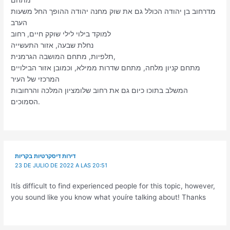
מתחם
מדרחוב בן יהודה הכולל גם את שוק מחנה יהודה ההופך החל משעות
הערב
למוקד בילוי לילי שוקק חיים, רחוב
נחלת שבעה, אזור התעשייה
תלפיות, מתחם המושבה הגרמנית,
מתחם קניון מלחה, מתחם שדרות ממילא, וכמובן אזור הבילויים
המרכזי של העיר
המשלב בתוכו כיום גם את רחוב שלומציון המלכה והרחובות
הסמוכים.
דירות דיסקרטיות בקריות
23 DE JULIO DE 2022 A LAS 20:51
Itís difficult to find experienced people for this topic, however,
you sound like you know what youíre talking about! Thanks